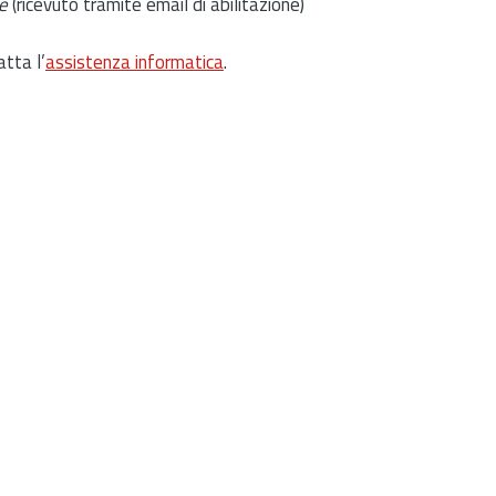
e
(ricevuto tramite email di abilitazione)
atta l’
assistenza informatica
.