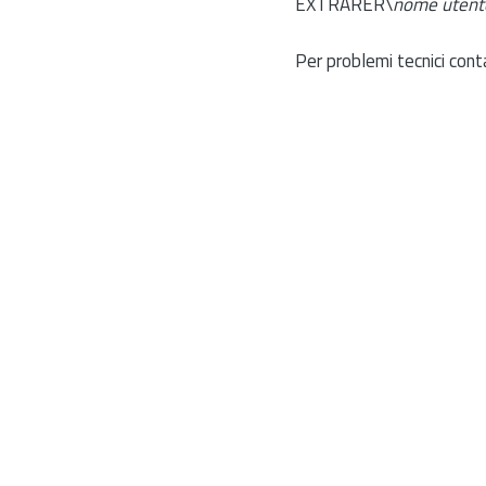
EXTRARER\
nome utent
Per problemi tecnici cont