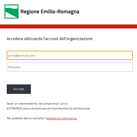
Accedere utilizzando l'account dell'organizzazione
Accedi
Se sei un utente esterno, nel campo email, scrivi
EXTRARER\
nome utente
(ricevuto tramite email di abilitazione)
Per problemi tecnici contatta l’
assistenza informatica
.