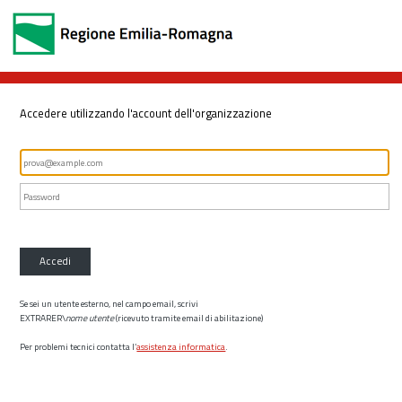
Accedere utilizzando l'account dell'organizzazione
Accedi
Se sei un utente esterno, nel campo email, scrivi
EXTRARER\
nome utente
(ricevuto tramite email di abilitazione)
Per problemi tecnici contatta l’
assistenza informatica
.