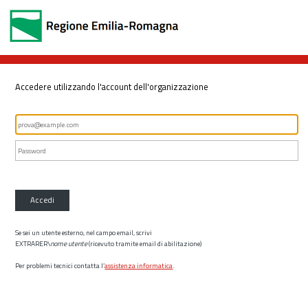
Accedere utilizzando l'account dell'organizzazione
Accedi
Se sei un utente esterno, nel campo email, scrivi
EXTRARER\
nome utente
(ricevuto tramite email di abilitazione)
Per problemi tecnici contatta l’
assistenza informatica
.