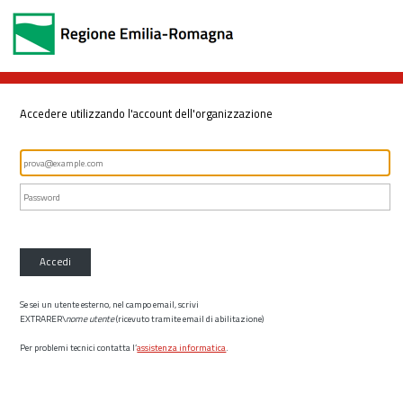
Accedere utilizzando l'account dell'organizzazione
Accedi
Se sei un utente esterno, nel campo email, scrivi
EXTRARER\
nome utente
(ricevuto tramite email di abilitazione)
Per problemi tecnici contatta l’
assistenza informatica
.