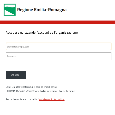
Accedere utilizzando l'account dell'organizzazione
Accedi
Se sei un utente esterno, nel campo email, scrivi
EXTRARER\
nome utente
(ricevuto tramite email di abilitazione)
Per problemi tecnici contatta l’
assistenza informatica
.