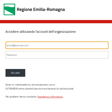
Accedere utilizzando l'account dell'organizzazione
Accedi
Se sei un utente esterno, nel campo email, scrivi
EXTRARER\
nome utente
(ricevuto tramite email di abilitazione)
Per problemi tecnici contatta l’
assistenza informatica
.