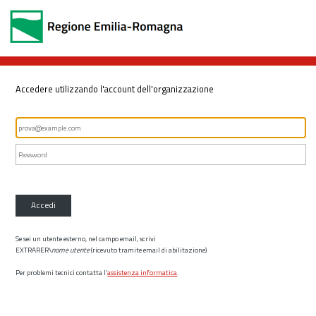
Accedere utilizzando l'account dell'organizzazione
Accedi
Se sei un utente esterno, nel campo email, scrivi
EXTRARER\
nome utente
(ricevuto tramite email di abilitazione)
Per problemi tecnici contatta l’
assistenza informatica
.