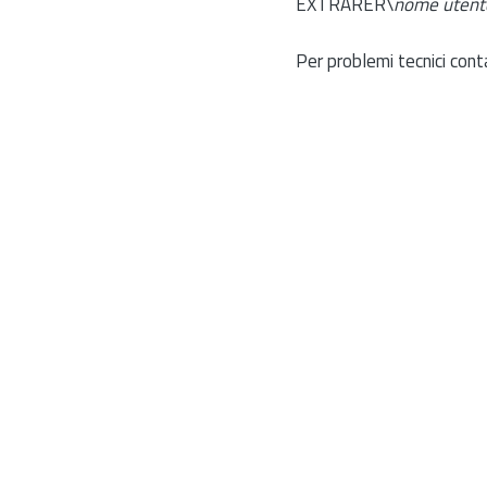
EXTRARER\
nome utent
Per problemi tecnici cont