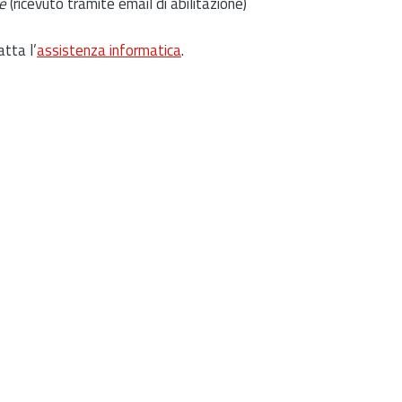
e
(ricevuto tramite email di abilitazione)
atta l’
assistenza informatica
.