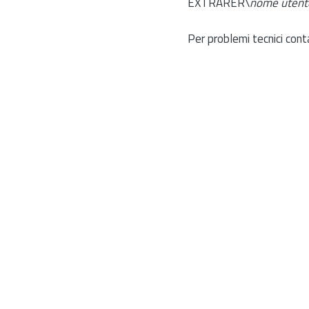
EXTRARER\
nome utent
Per problemi tecnici cont