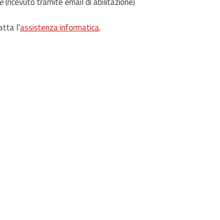
e
(ricevuto tramite email di abilitazione)
atta l’
assistenza informatica
.