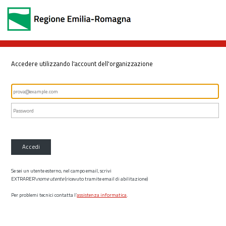
Accedere utilizzando l'account dell'organizzazione
Accedi
Se sei un utente esterno, nel campo email, scrivi
EXTRARER\
nome utente
(ricevuto tramite email di abilitazione)
Per problemi tecnici contatta l’
assistenza informatica
.