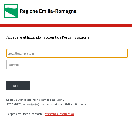
Accedere utilizzando l'account dell'organizzazione
Accedi
Se sei un utente esterno, nel campo email, scrivi
EXTRARER\
nome utente
(ricevuto tramite email di abilitazione)
Per problemi tecnici contatta l’
assistenza informatica
.