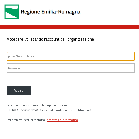
Accedere utilizzando l'account dell'organizzazione
Accedi
Se sei un utente esterno, nel campo email, scrivi
EXTRARER\
nome utente
(ricevuto tramite email di abilitazione)
Per problemi tecnici contatta l’
assistenza informatica
.