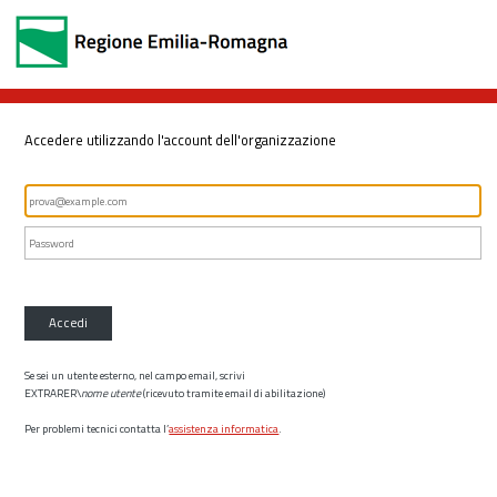
Accedere utilizzando l'account dell'organizzazione
Accedi
Se sei un utente esterno, nel campo email, scrivi
EXTRARER\
nome utente
(ricevuto tramite email di abilitazione)
Per problemi tecnici contatta l’
assistenza informatica
.