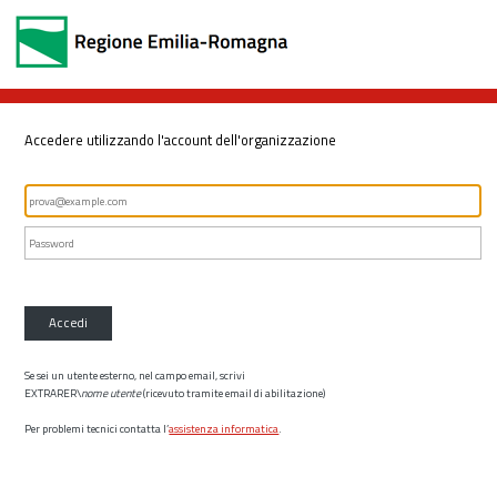
Accedere utilizzando l'account dell'organizzazione
Accedi
Se sei un utente esterno, nel campo email, scrivi
EXTRARER\
nome utente
(ricevuto tramite email di abilitazione)
Per problemi tecnici contatta l’
assistenza informatica
.