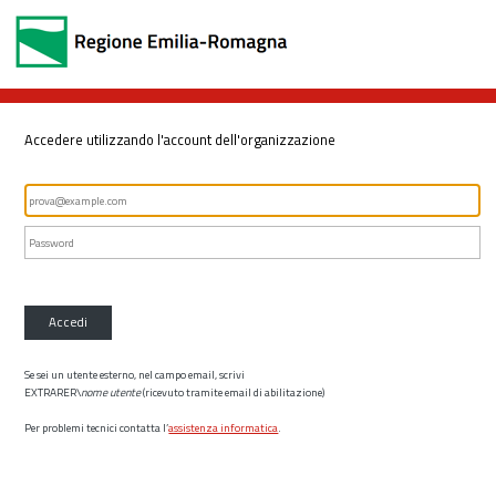
Accedere utilizzando l'account dell'organizzazione
Accedi
Se sei un utente esterno, nel campo email, scrivi
EXTRARER\
nome utente
(ricevuto tramite email di abilitazione)
Per problemi tecnici contatta l’
assistenza informatica
.