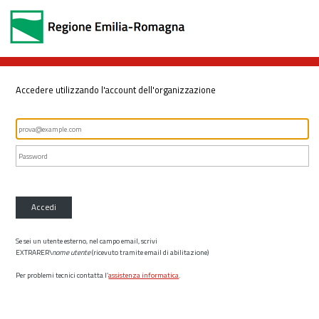
Accedere utilizzando l'account dell'organizzazione
Accedi
Se sei un utente esterno, nel campo email, scrivi
EXTRARER\
nome utente
(ricevuto tramite email di abilitazione)
Per problemi tecnici contatta l’
assistenza informatica
.