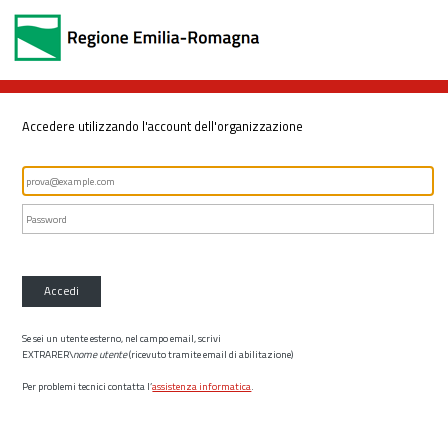
Accedere utilizzando l'account dell'organizzazione
Accedi
Se sei un utente esterno, nel campo email, scrivi
EXTRARER\
nome utente
(ricevuto tramite email di abilitazione)
Per problemi tecnici contatta l’
assistenza informatica
.