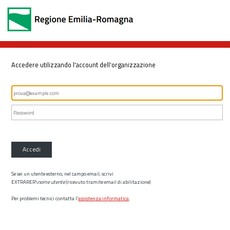
Accedere utilizzando l'account dell'organizzazione
Accedi
Se sei un utente esterno, nel campo email, scrivi
EXTRARER\
nome utente
(ricevuto tramite email di abilitazione)
Per problemi tecnici contatta l’
assistenza informatica
.