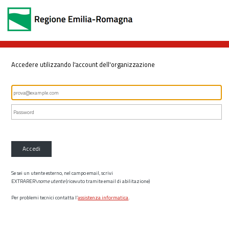
Accedere utilizzando l'account dell'organizzazione
Accedi
Se sei un utente esterno, nel campo email, scrivi
EXTRARER\
nome utente
(ricevuto tramite email di abilitazione)
Per problemi tecnici contatta l’
assistenza informatica
.