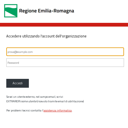
Accedere utilizzando l'account dell'organizzazione
Accedi
Se sei un utente esterno, nel campo email, scrivi
EXTRARER\
nome utente
(ricevuto tramite email di abilitazione)
Per problemi tecnici contatta l’
assistenza informatica
.