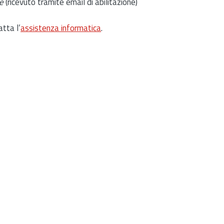
e
(ricevuto tramite email di abilitazione)
atta l’
assistenza informatica
.