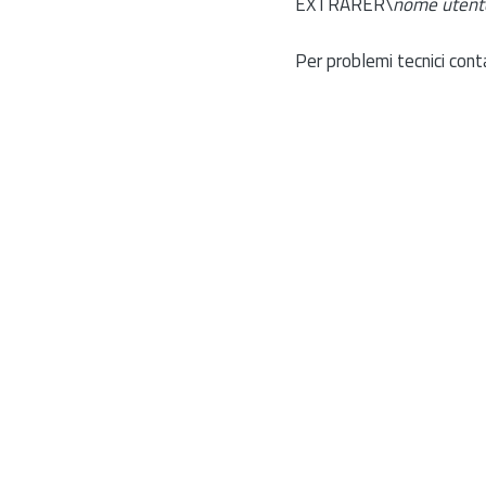
EXTRARER\
nome utent
Per problemi tecnici cont