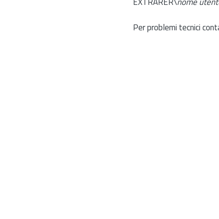
EXTRARER\
nome utent
Per problemi tecnici cont