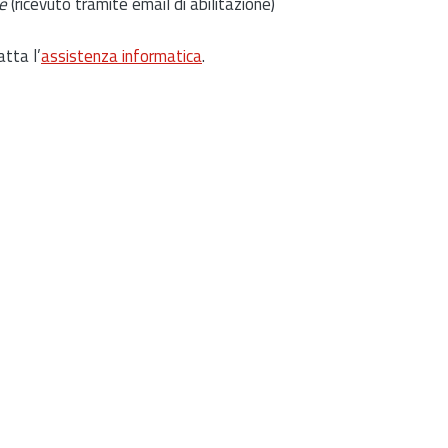
e
(ricevuto tramite email di abilitazione)
atta l’
assistenza informatica
.