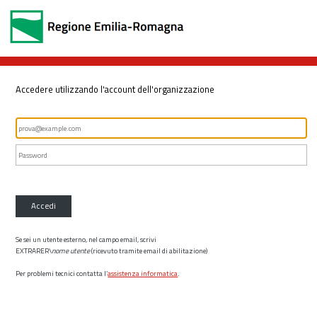
Accedere utilizzando l'account dell'organizzazione
Accedi
Se sei un utente esterno, nel campo email, scrivi
EXTRARER\
nome utente
(ricevuto tramite email di abilitazione)
Per problemi tecnici contatta l’
assistenza informatica
.