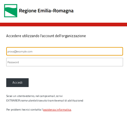
Accedere utilizzando l'account dell'organizzazione
Accedi
Se sei un utente esterno, nel campo email, scrivi
EXTRARER\
nome utente
(ricevuto tramite email di abilitazione)
Per problemi tecnici contatta l’
assistenza informatica
.