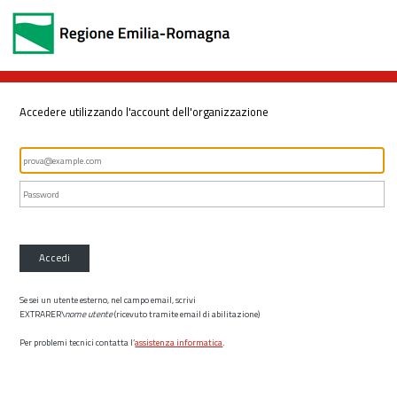
Accedere utilizzando l'account dell'organizzazione
Accedi
Se sei un utente esterno, nel campo email, scrivi
EXTRARER\
nome utente
(ricevuto tramite email di abilitazione)
Per problemi tecnici contatta l’
assistenza informatica
.