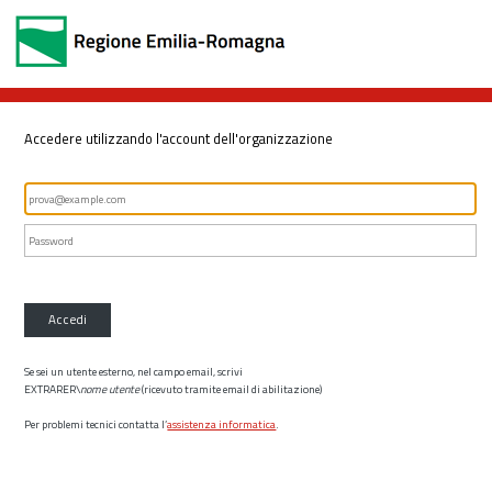
Accedere utilizzando l'account dell'organizzazione
Accedi
Se sei un utente esterno, nel campo email, scrivi
EXTRARER\
nome utente
(ricevuto tramite email di abilitazione)
Per problemi tecnici contatta l’
assistenza informatica
.