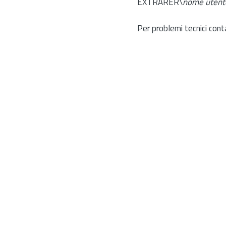
EXTRARER\
nome utent
Per problemi tecnici cont