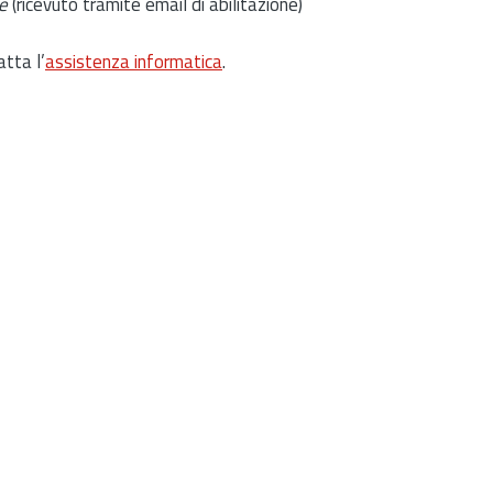
e
(ricevuto tramite email di abilitazione)
atta l’
assistenza informatica
.