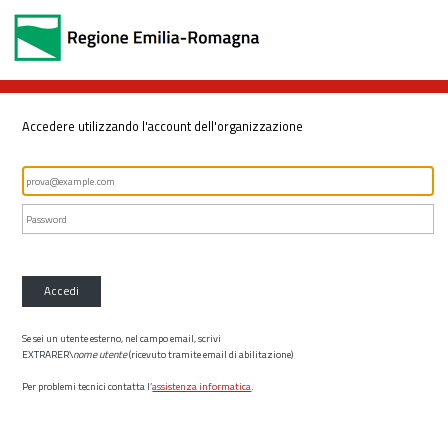
Accedere utilizzando l'account dell'organizzazione
Accedi
Se sei un utente esterno, nel campo email, scrivi
EXTRARER\
nome utente
(ricevuto tramite email di abilitazione)
Per problemi tecnici contatta l’
assistenza informatica
.