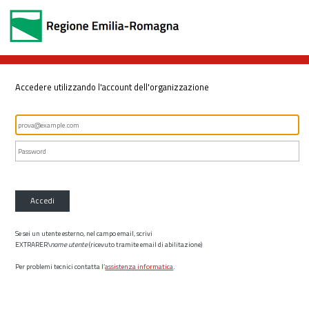
Accedere utilizzando l'account dell'organizzazione
Accedi
Se sei un utente esterno, nel campo email, scrivi
EXTRARER\
nome utente
(ricevuto tramite email di abilitazione)
Per problemi tecnici contatta l’
assistenza informatica
.