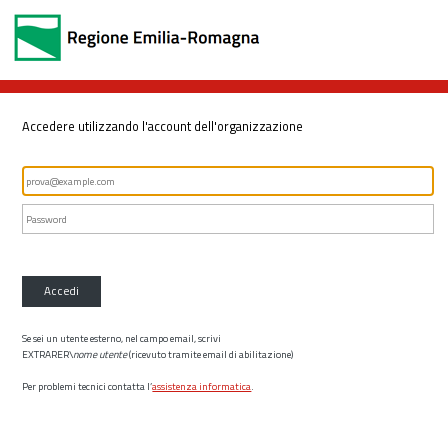
Accedere utilizzando l'account dell'organizzazione
Accedi
Se sei un utente esterno, nel campo email, scrivi
EXTRARER\
nome utente
(ricevuto tramite email di abilitazione)
Per problemi tecnici contatta l’
assistenza informatica
.