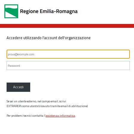
Accedere utilizzando l'account dell'organizzazione
Accedi
Se sei un utente esterno, nel campo email, scrivi
EXTRARER\
nome utente
(ricevuto tramite email di abilitazione)
Per problemi tecnici contatta l’
assistenza informatica
.