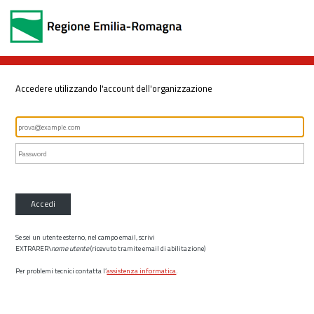
Accedere utilizzando l'account dell'organizzazione
Accedi
Se sei un utente esterno, nel campo email, scrivi
EXTRARER\
nome utente
(ricevuto tramite email di abilitazione)
Per problemi tecnici contatta l’
assistenza informatica
.