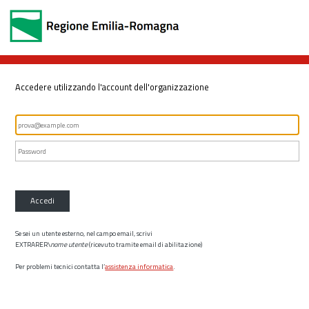
Accedere utilizzando l'account dell'organizzazione
Accedi
Se sei un utente esterno, nel campo email, scrivi
EXTRARER\
nome utente
(ricevuto tramite email di abilitazione)
Per problemi tecnici contatta l’
assistenza informatica
.