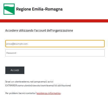
Accedere utilizzando l'account dell'organizzazione
Accedi
Se sei un utente esterno, nel campo email, scrivi
EXTRARER\
nome utente
(ricevuto tramite email di abilitazione)
Per problemi tecnici contatta l’
assistenza informatica
.