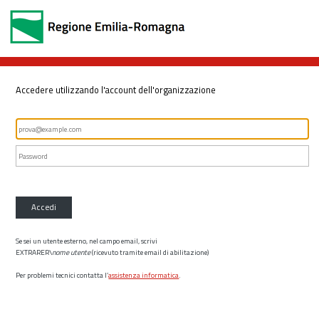
Accedere utilizzando l'account dell'organizzazione
Accedi
Se sei un utente esterno, nel campo email, scrivi
EXTRARER\
nome utente
(ricevuto tramite email di abilitazione)
Per problemi tecnici contatta l’
assistenza informatica
.