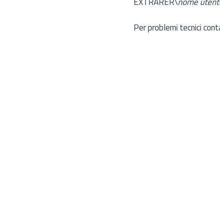
EXTRARER\
nome utent
Per problemi tecnici cont