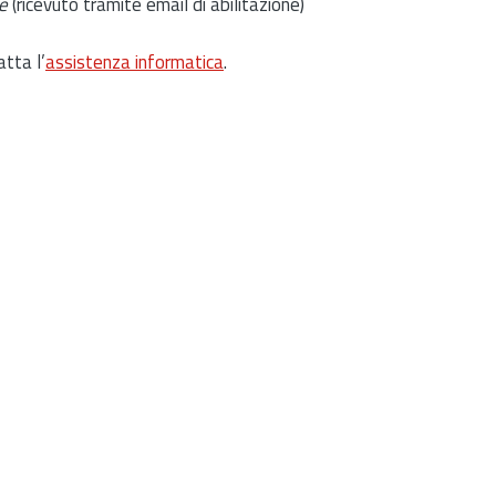
e
(ricevuto tramite email di abilitazione)
atta l’
assistenza informatica
.