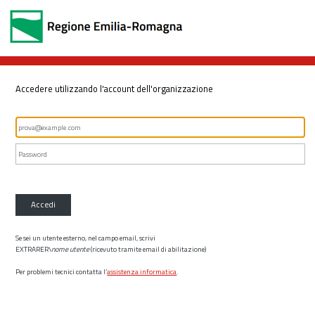
Accedere utilizzando l'account dell'organizzazione
Accedi
Se sei un utente esterno, nel campo email, scrivi
EXTRARER\
nome utente
(ricevuto tramite email di abilitazione)
Per problemi tecnici contatta l’
assistenza informatica
.