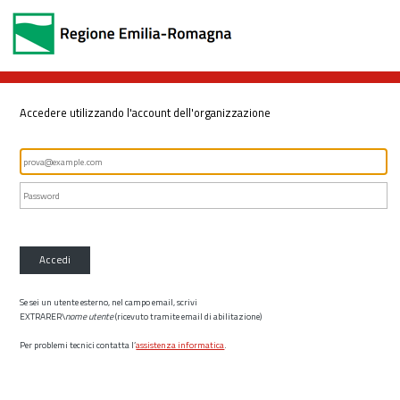
Accedere utilizzando l'account dell'organizzazione
Accedi
Se sei un utente esterno, nel campo email, scrivi
EXTRARER\
nome utente
(ricevuto tramite email di abilitazione)
Per problemi tecnici contatta l’
assistenza informatica
.