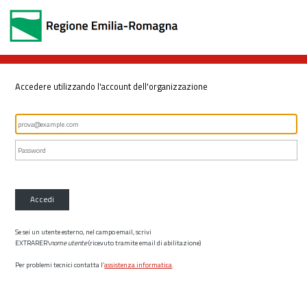
Accedere utilizzando l'account dell'organizzazione
Accedi
Se sei un utente esterno, nel campo email, scrivi
EXTRARER\
nome utente
(ricevuto tramite email di abilitazione)
Per problemi tecnici contatta l’
assistenza informatica
.