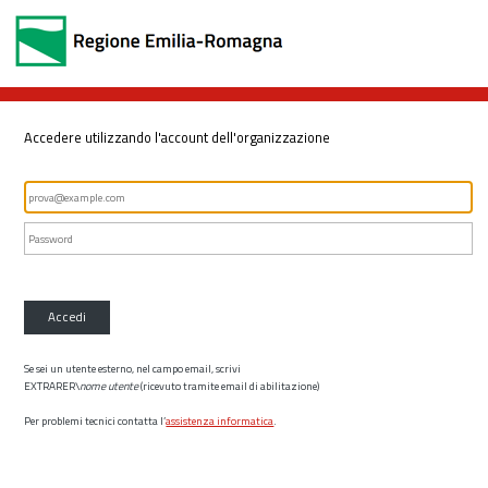
Accedere utilizzando l'account dell'organizzazione
Accedi
Se sei un utente esterno, nel campo email, scrivi
EXTRARER\
nome utente
(ricevuto tramite email di abilitazione)
Per problemi tecnici contatta l’
assistenza informatica
.