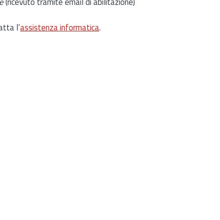
e
(ricevuto tramite email di abilitazione)
atta l’
assistenza informatica
.