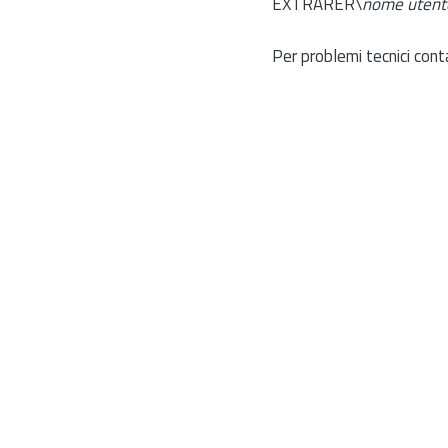
EXTRARER\
nome utent
Per problemi tecnici cont