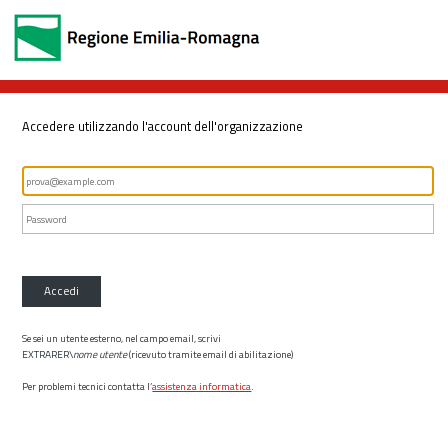
Accedere utilizzando l'account dell'organizzazione
Accedi
Se sei un utente esterno, nel campo email, scrivi
EXTRARER\
nome utente
(ricevuto tramite email di abilitazione)
Per problemi tecnici contatta l’
assistenza informatica
.