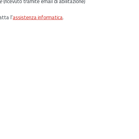
e
(ricevuto tramite email di abilitazione)
atta l’
assistenza informatica
.