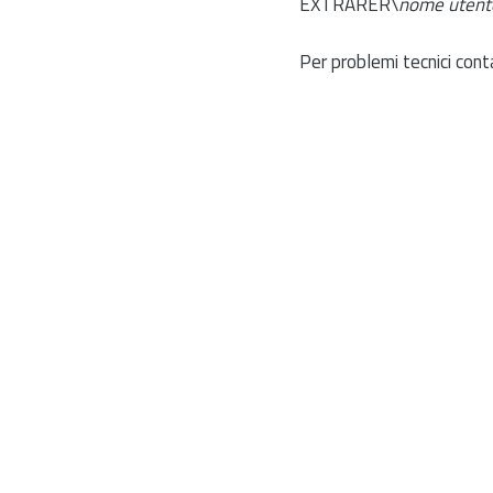
EXTRARER\
nome utent
Per problemi tecnici cont