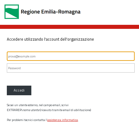
Accedere utilizzando l'account dell'organizzazione
Accedi
Se sei un utente esterno, nel campo email, scrivi
EXTRARER\
nome utente
(ricevuto tramite email di abilitazione)
Per problemi tecnici contatta l’
assistenza informatica
.