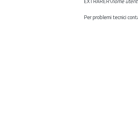
EXTRARER\
nome utent
Per problemi tecnici cont