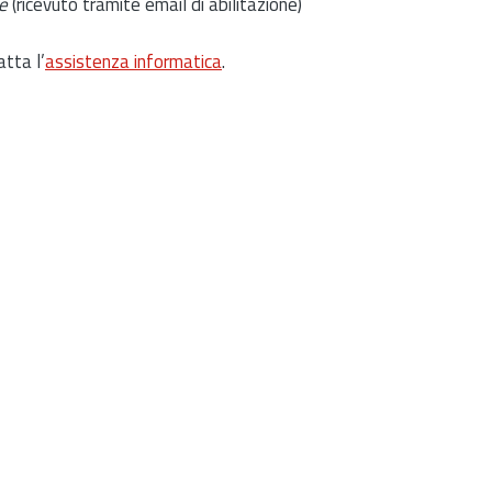
e
(ricevuto tramite email di abilitazione)
atta l’
assistenza informatica
.