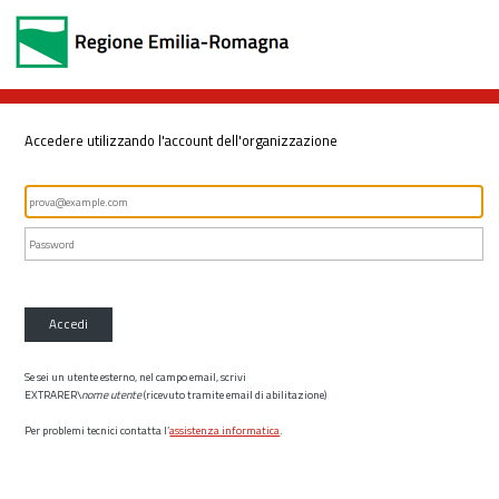
Accedere utilizzando l'account dell'organizzazione
Accedi
Se sei un utente esterno, nel campo email, scrivi
EXTRARER\
nome utente
(ricevuto tramite email di abilitazione)
Per problemi tecnici contatta l’
assistenza informatica
.