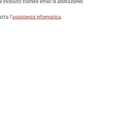
e
(ricevuto tramite email di abilitazione)
atta l’
assistenza informatica
.