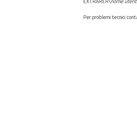
EXTRARER\
nome utent
Per problemi tecnici cont