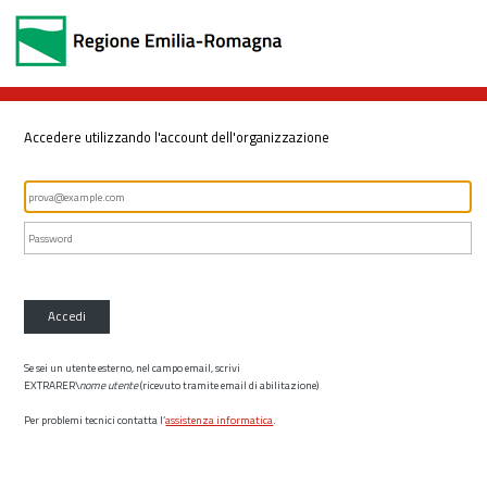
Accedere utilizzando l'account dell'organizzazione
Accedi
Se sei un utente esterno, nel campo email, scrivi
EXTRARER\
nome utente
(ricevuto tramite email di abilitazione)
Per problemi tecnici contatta l’
assistenza informatica
.