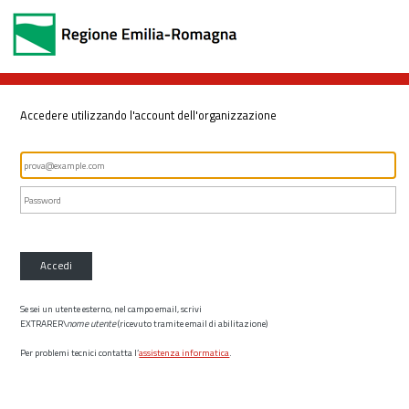
Accedere utilizzando l'account dell'organizzazione
Accedi
Se sei un utente esterno, nel campo email, scrivi
EXTRARER\
nome utente
(ricevuto tramite email di abilitazione)
Per problemi tecnici contatta l’
assistenza informatica
.